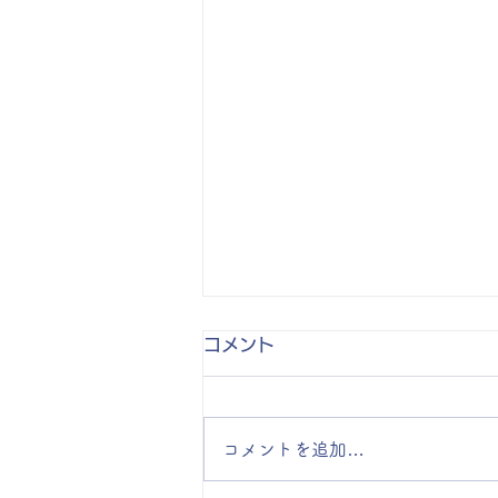
夏季休診のお知らせ
コメント
下記の期間は休診となります。ご
迷惑をお掛け致しますが、ご了承
ください。 ■ 夏季休診 8月13日
コメントを追加…
（木）・8/14（金）・8/15日